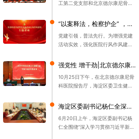
工第二党支部和北京德尔康尼骨科
员赵杉杉，院办副主任李梦洁，第
医院党支部联合开展以“‘强国行’专
三届团总支委员第一团支部书记郑
项行动——创新牵引体医教研深度
明慧和医院各部门团员青年参加大
“以案释法，检察护企” ，北京市团河地区检察院张剑检察长走进德尔康尼开展行风作风建设专题讲座
融合”为主题的党建共建活动，活动
会。
党建引领，普法先行。为增强党建
在北京德尔康尼骨科医院举行。
活动实效，强化医院行风作风建设
和合法合规经营，开创医院高质量
发展新格局，3月7日下午，应北京
强党性 增干劲|北京德尔康尼骨科医院参加海淀区委卫生健康工委“两新”组织专题培训
市人大代表、北京德尔康尼骨科医
10月25日下午，在北京德尔康尼骨
院院长贾斌的邀请，北京市团河地
科医院报告厅，海淀区委卫生健康
区人民检察院张剑检察长为医院全
工委邀请中央党校（国家行政学
体员工开展了党风廉政和行风作风
院）汪彬教授开展“两新”组织专题
建设专题讲座。
海淀区委副书记杨仁全深入北京德尔康尼骨科医院调研“两新”组织党建工作
培训。
6月20日上午，海淀区委副书记杨
仁全围绕“深入学习贯彻习近平新时
代中国特色社会主义思想，加强‘两