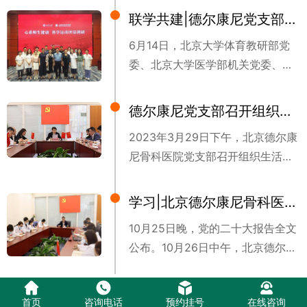
新’组织党的建设”主题，深入北京德
联学共建|德尔康尼党支部与北京大学体育教研部党委、北京大学医学部机关党委开展联学共建活动
尔康尼骨科医院开展调研。
6月14日，北京大学体育教研部党
委、北京大学医学部机关党委、北
京德尔康尼骨科医院党支部，在德
尔康尼举行“心系师生健康 科学运
德尔康尼党支部召开组织生活会，海淀区委卫生健康工委书记李劲涛出席会议指导工作
动评估调研”联学共建活动，围绕建
2023年3月29日下午，北京德尔康
设健康校园、促进全民健康进行了
尼骨科医院党支部召开组织生活
深入研讨，达成了合作共识。
会。海淀区委卫生健康工委书记、
区卫健委主任李劲涛和区委卫生健
学习|北京德尔康尼骨科医院党支部学习贯彻党的二十大精神
康工委组织科副科长陈平出席会议
10月25日晚，党的二十大报告全文
并做指导。会议由支部书记贾斌主
公布。10月26日中午，北京德尔康
持，支部班子全体成员参加会议。
尼骨科医院党支部第一时间组织支
医院管理会全体成员列席会议。
部党员，集中学习贯彻党的二十大
首页
咨询电话
预约挂号
在线咨询
精神，支部书记、院长贾斌带头分