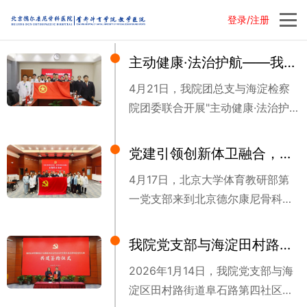
登录/注册
主动健康·法治护航——我院与海淀检察院青年代表座谈活动圆满举办
4月21日，我院团总支与海淀检察
院团委联合开展"主动健康·法治护
航"主题座谈活动。海淀检察院青年
干警代表走进德尔康尼，与医院青
党建引领创新体卫融合，探索实践促进主动健康——北京大学体育教研部与德尔康尼联合开展主题党日活动
年职工代表围绕主动健康科学运动
4月17日，北京大学体育教研部第
理念及医疗领域知识产权法治建
一党支部来到北京德尔康尼骨科医
设，展开了一场干货十足的交流座
院，与我院党支部联合开展主题党
谈。
日活动。双方以"党建引领创新体卫
我院党支部与海淀田村路街道阜石路第四社区党委签约共建
融合，探索实践促进主动健康"为主
2026年1月14日，我院党支部与海
题，从参观到座谈，深入探讨体医
淀区田村路街道阜石路第四社区党
融合的实践路径与发展方向。