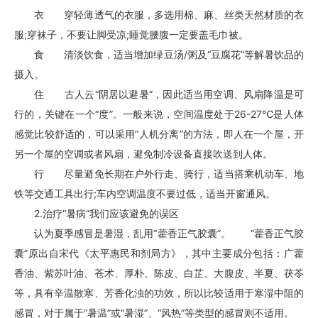
衣 穿轻薄透气的衣服，多选用棉、麻、丝类天然材质的衣
服;穿袜子，不要让脚受凉;睡觉腰腹一定要盖毛巾被。
食 清淡饮食，适当增加绿豆汤/粥及“豆腐花”等解暑饮品的
摄入。
住 古人云“阴居以避暑”，因此适当用空调、风扇降温是可
行的，关键在一个“度”。一般来说，空间温度处于26-27℃是人体
感觉比较舒适的，可以采用“人机分离”的方法，即人在一个屋，开
另一个屋的空调或者风扇，避免制冷设备直接吹送到人体。
行 尽量避免长期在户外行走、骑行，适当搭乘机动车、地
铁等交通工具出行;车内空调温度不要过低，适当开窗通风。
2.治疗“暑病”我们应该避免的误区
认为夏季感冒是暑湿，乱用“藿香正气胶囊”。 “藿香正气胶
囊”原出自宋代《太平惠民和剂局方》，其中主要成分包括：广藿
香油、紫苏叶油、苍术、厚朴、陈皮、白芷、大腹皮、半夏、茯苓
等，具有辛温散寒、芳香化浊的功效，所以比较适用于寒湿中阻的
感冒，对于属于“暑温”或“暑湿”、“风热”等类型的感冒则不适用。