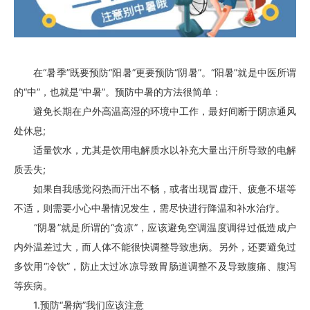
在“暑季”既要预防“阳暑”更要预防“阴暑”。“阳暑”就是
中医
所谓
的“中”，也就是“中暑”。预防中暑的方法很简单：
避免长期在户外高温高湿的环境中工作，最好间断于阴凉通风
处休息;
适量饮水，尤其是饮用电解质水以补充大量出汗所导致的电解
质丢失;
如果自我感觉闷热而汗出不畅，或者出现冒虚汗、疲惫不堪等
不适，则需要小心中暑情况发生，需尽快进行降温和补水治疗。
“阴暑”就是所谓的“贪凉”，应该避免空调温度调得过低造成户
内外温差过大，而人体不能很快调整导致患病。另外，还要避免过
多饮用“冷饮”，防止太过冰凉导致胃肠道调整不及导致腹痛、腹泻
等疾病。
1.预防“暑病”我们应该注意