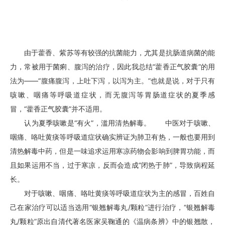
由于藿香、紫苏等有较强的抗菌能力，尤其是抗肠道病菌的能
力，常被用于菌痢、腹泻的治疗，因此我总结“藿香正气胶囊”的用
法为――“腹痛腹泻，上吐下泻，以泻为主。”也就是说，对于只有
咳嗽、咽痛等呼吸道症状，而无腹泻等胃肠道症状的夏季感
冒，“藿香正气胶囊”并不适用。
认为夏季咳嗽是“有火”，滥用清热解毒。
中医
对于咳嗽、
咽痛、咯吐黄痰等呼吸道症状确实辨证为肺卫有热，一般也要用到
清热解毒中药，但是一味追求运用寒凉药物会影响到脾胃功能，而
且如果运用不当，过于寒凉，反而会造成“闭热于肺”，导致病程延
长。
对于咳嗽、咽痛、咯吐黄痰等呼吸道症状为主的感冒，百姓自
己在家治疗可以适当选用“银翘解毒丸/颗粒”进行治疗，“银翘解毒
丸/颗粒”原出自清代著名医家吴鞠通的《温病条辨》中的银翘散，