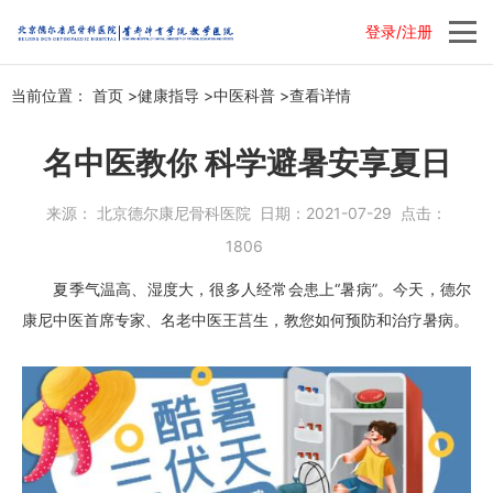
登录/注册
当前位置：
首页
>
健康指导
>
中医科普
>
查看详情
名中医教你 科学避暑安享夏日
来源：
北京德尔康尼骨科医院
日期：
2021-07-29
点击：
1806
夏季气温高、湿度大，很多人经常会患上“暑病”。今天，
德尔
康尼
中医
首席专家、名老
中医
王莒生，教您如何预防和治疗暑病。